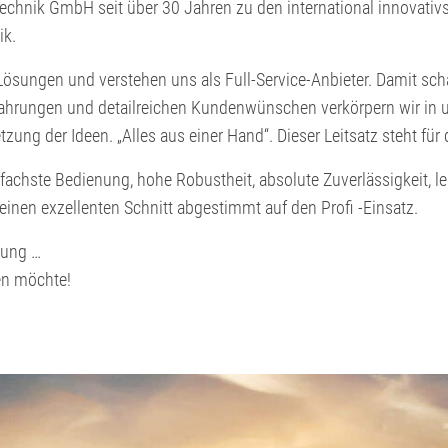
chnik GmbH seit über 30 Jahren zu den international innovativst
ik.
e Lösungen und verstehen uns als Full-Service-Anbieter. Damit sc
hrungen und detailreichen Kundenwünschen verkörpern wir in u
ung der Ideen. „Alles aus einer Hand“. Dieser Leitsatz steht f
nfachste Bedienung, hohe Robustheit, absolute Zuverlässigkeit, l
einen exzellenten Schnitt abgestimmt auf den Profi -Einsatz.
sung …
en möchte!