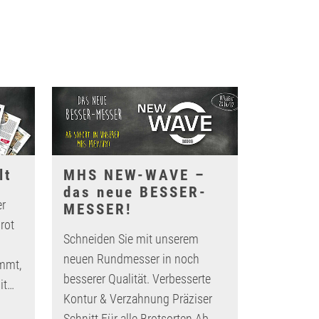
lt
MHS NEW-WAVE –
das neue BESSER-
er
MESSER!
rot
Schneiden Sie mit unserem
neuen Rundmesser in noch
mmt,
besserer Qualität. Verbesserte
it…
Kontur & Verzahnung Präziser
Schnitt Für alle Brotsorten Ab…