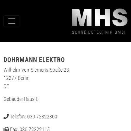
DOHRMANN ELEKTRO
Wilhelm-von-Siemens-Straße 23
12277
Berlin
DE
Gebäude: Haus E
Telefon:
030 72322300
Fax:
030 72322115